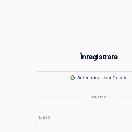
Înregistrare
Autentificare cu Google
sau Email