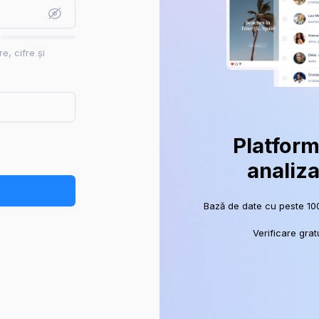
e, cifre și
Platform
analiza
Bază de date cu peste 100
Verificare grat