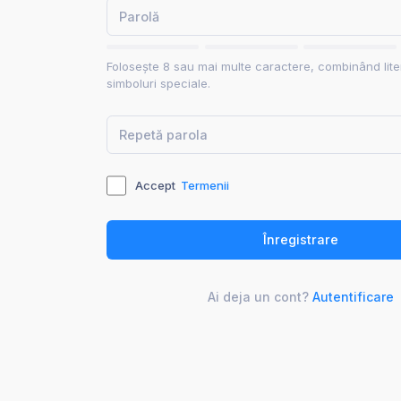
Folosește 8 sau mai multe caractere, combinând liter
simboluri speciale.
Accept
Termenii
Ai deja un cont?
Autentificare